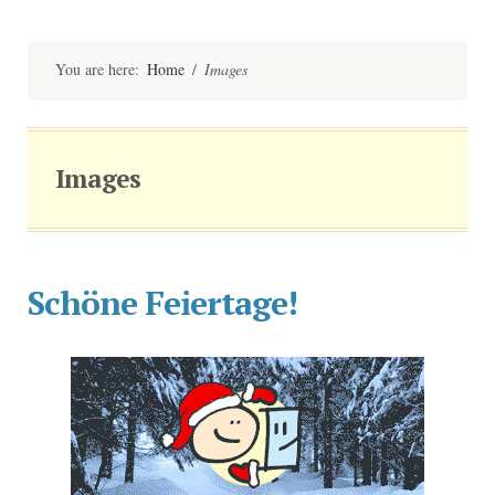
Skip
to
content
You are here:
Home
/
Images
Images
Schöne Feiertage!