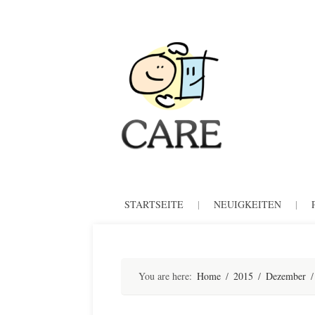
CARE
Skip
STARTSEITE
|
NEUIGKEITEN
|
to
content
You are here:
Home
/
2015
/
Dezember
/