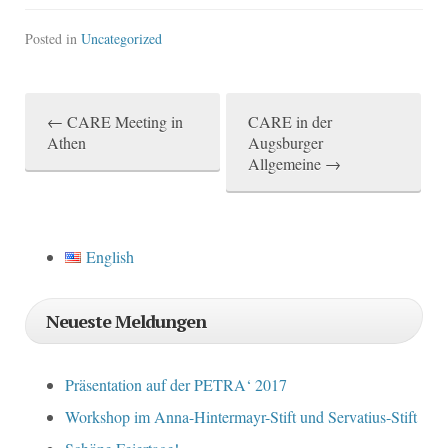
Posted in
Uncategorized
←
CARE Meeting in
CARE in der
P
Athen
Augsburger
Allgemeine
→
o
s
t
English
n
a
Neueste Meldungen
v
i
Präsentation auf der PETRA‘ 2017
g
Workshop im Anna-Hintermayr-Stift und Servatius-Stift