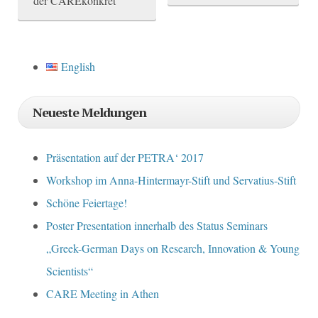
der CAREkonkret
o
s
English
t
n
Neueste Meldungen
a
v
Präsentation auf der PETRA‘ 2017
i
Workshop im Anna-Hintermayr-Stift und Servatius-Stift
g
Schöne Feiertage!
a
Poster Presentation innerhalb des Status Seminars
t
„Greek-German Days on Research, Innovation & Young
Scientists“
i
CARE Meeting in Athen
o