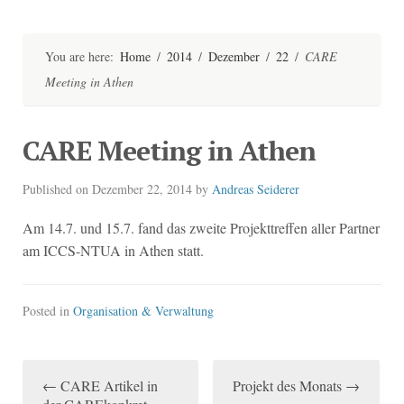
Skip
to
content
You are here:
Home
/
2014
/
Dezember
/
22
/
CARE
Meeting in Athen
CARE Meeting in Athen
Published on
Dezember 22, 2014
by
Andreas Seiderer
Am 14.7. und 15.7. fand das zweite Projekttreffen aller Partner
am ICCS-NTUA in Athen statt.
Posted in
Organisation & Verwaltung
←
CARE Artikel in
Projekt des Monats
→
P