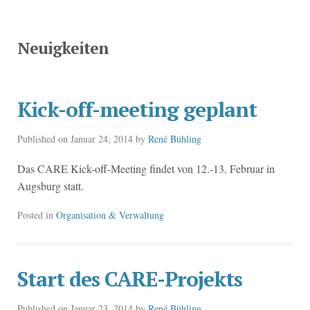
Skip
to
content
Neuigkeiten
Kick-off-meeting geplant
Published on
Januar 24, 2014
by
René Bühling
Das CARE Kick-off-Meeting findet von 12.-13. Februar in
Augsburg statt.
Posted in
Organisation & Verwaltung
Start des CARE-Projekts
Published on
Januar 23, 2014
by
René Bühling